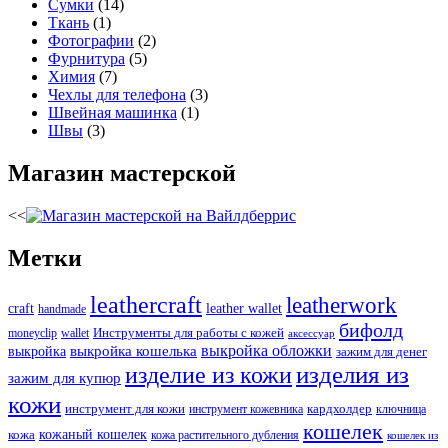
Сумки
(14)
Ткань
(1)
Фотографии
(2)
Фурнитура
(5)
Химия
(7)
Чехлы для телефона
(3)
Швейная машинка
(1)
Швы
(3)
Магазин мастерской
<<
Метки
leathercraft
leatherwork
craft
leather wallet
handmade
бифолд
Инструменты для работы с кожей
moneyclip
wallet
аксессуар
выкройка обложки
выкройка
выкройка кошелька
зажим для денег
изделия из
изделие из кожи
зажим для купюр
кожи
кардхолдер
инструмент для кожи
инструмент кожевника
ключница
кошелек
кожаный кошелек
кожа
кожа растительного дубления
кошелек из