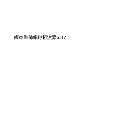
卥牶敲䍨絹硣桁汯縶611Z