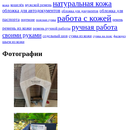
натуральная кожа
кошелёк
мужской ремень
кожи
обложка для автодокументов
обложка для
обложка для документов
работа с кожей
паспорта
портмоне
ремень
поясная сумка
ручная работа
ремень из кожи
ремень ручной работы
своими руками
седельный шов
сумка из кожи
сумка на пояс
фаскорез
шьем из кожи
Фотографии