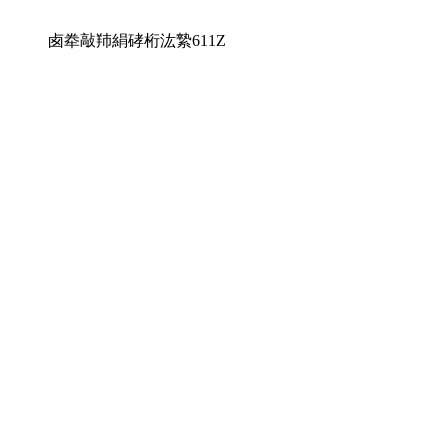
卥牶敲䍨絹硣桁汯縶611Z