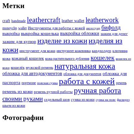
Метки
leathercraft
leatherwork
craft
leather wallet
handmade
бифолд
Инструменты для работы с кожей
moneyclip
wallet
аксессуар
выкройка обложки
выкройка
выкройка кошелька
зажим для денег
изделия из
изделие из кожи
зажим для купюр
кожи
кардхолдер
инструмент для кожи
инструмент кожевника
ключница
кошелек
кожаный кошелек
кожа
кожа растительного дубления
кошелек из
натуральная кожа
кошелёк
мужской ремень
кожи
обложка для автодокументов
обложка для
обложка для документов
работа с кожей
паспорта
портмоне
ремень
поясная сумка
ручная работа
ремень из кожи
ремень ручной работы
своими руками
седельный шов
сумка из кожи
сумка на пояс
фаскорез
шьем из кожи
Фотографии