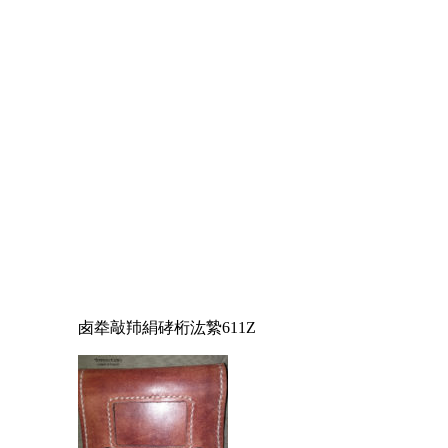
卥牶敲䍨絹硣桁汯縶611Z