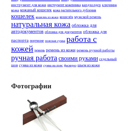
кардхолдер
инструмент для кожи
инструмент кожевника
ключница
кожаный кошелек
кожа
кожа растительного дубления
кошелек
кошелёк
мужской ремень
кошелек из кожи
натуральная кожа
обложка для
автодокументов
обложка для
обложка для документов
работа с
паспорта
портмоне
поясная сумка
кожей
ремень из кожи
ремень ручной работы
ремень
ручная работа
своими руками
седельный
шов
сумка из кожи
шьем из кожи
сумка на пояс
фаскорез
Фотографии