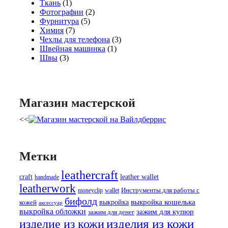
Ткань
(1)
Фотографии
(2)
Фурнитура
(5)
Химия
(7)
Чехлы для телефона
(3)
Швейная машинка
(1)
Швы
(3)
Магазин мастерской
<<
Метки
leathercraft
craft
leather wallet
handmade
leatherwork
Инструменты для работы с
moneyclip
wallet
бифолд
выкройка
выкройка кошелька
кожей
аксессуар
выкройка обложки
зажим для купюр
зажим для денег
изделия из кожи
изделие из кожи