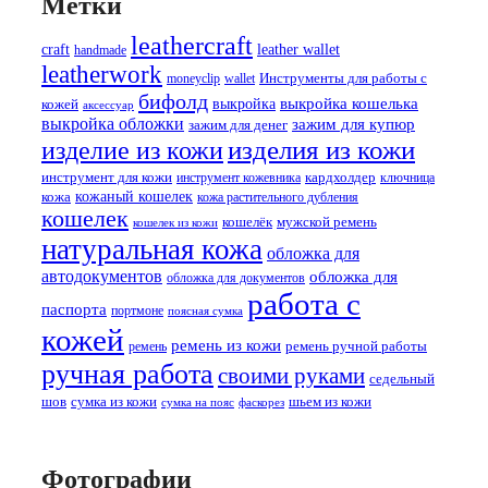
Метки
leathercraft
craft
leather wallet
handmade
leatherwork
Инструменты для работы с
moneyclip
wallet
бифолд
выкройка
выкройка кошелька
кожей
аксессуар
выкройка обложки
зажим для купюр
зажим для денег
изделия из кожи
изделие из кожи
кардхолдер
инструмент для кожи
инструмент кожевника
ключница
кожаный кошелек
кожа
кожа растительного дубления
кошелек
кошелёк
мужской ремень
кошелек из кожи
натуральная кожа
обложка для
автодокументов
обложка для
обложка для документов
работа с
паспорта
портмоне
поясная сумка
кожей
ремень из кожи
ремень ручной работы
ремень
ручная работа
своими руками
седельный
шов
сумка из кожи
шьем из кожи
сумка на пояс
фаскорез
Фотографии