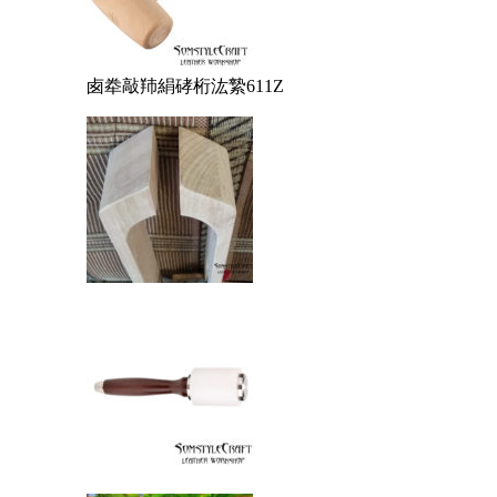
卥牶敲䍨絹硣桁汯縶611Z