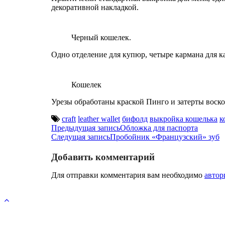
декоративной накладкой.
Черный кошелек.
Одно отделение для купюр, четыре кармана для к
Кошелек
Урезы обработаны краской Пинго и затерты воск
craft
leather wallet
бифолд
выкройка кошелька
к
Post
Предыдущая запись
Обложка для паспорта
Следущая запись
Пробойник «Французский» зуб
navigation
Добавить комментарий
Для отправки комментария вам необходимо
автор