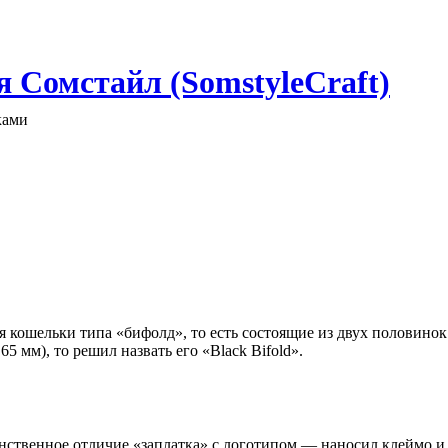
 Сомстайл (SomstyleCraft)
ками
я кошельки типа «бифолд», то есть состоящие из двух половинок
5 мм), то решил назвать его «Black Bifold».
инственное отличие «заплатка» с логотипом — наносил клеймо и