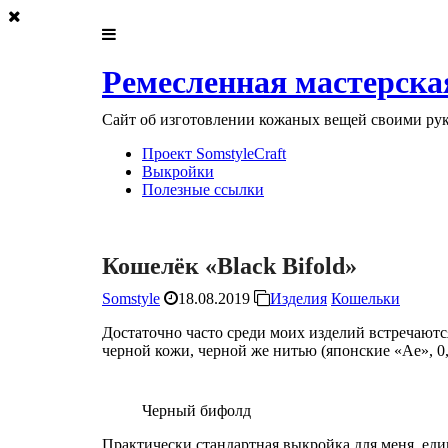
Ремесленная мастерская
Сайт об изготовлении кожаных вещей своими ру
Проект SomstyleCraft
Выкройки
Полезные ссылки
Кошелёк «Black Bifold»
Somstyle
18.08.2019
Изделия
Кошельки
Достаточно часто среди моих изделий встречаютс
черной кожи, черной же нитью (японские «Ае», 0,6
Черный бифолд
Практически стандартная выкройка для меня, ед